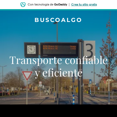
Con tecnología de
GoDaddy
|
Crea tu sitio gratis
BUSCOALGO
Transporte confiable
y eficiente